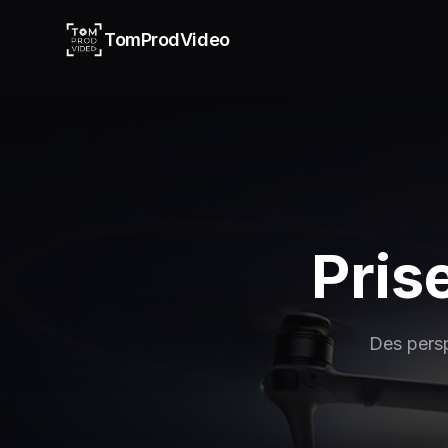
TomProdVideo
Pris
Des persp