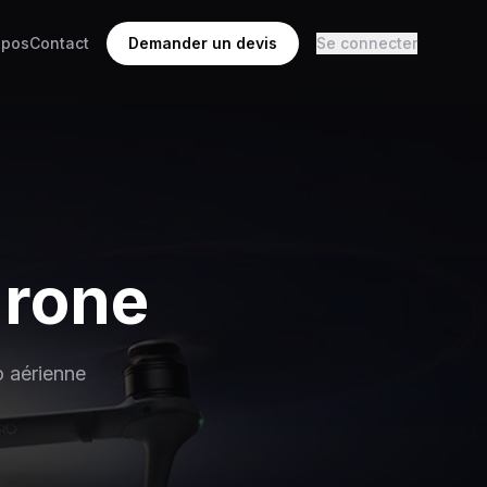
opos
Contact
Demander un devis
Se connecter
drone
o aérienne